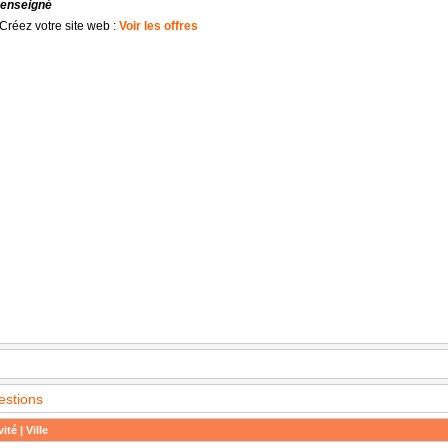
renseigné
Créez votre site web :
Voir les offres
estions
ité | Ville