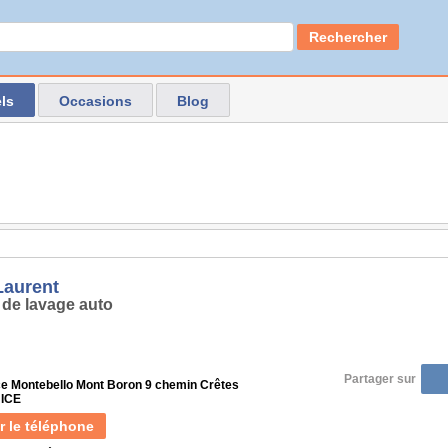
Rechercher
ls
Occasions
Blog
Laurent
 de lavage auto
Partager sur
e Montebello Mont Boron 9 chemin Crêtes
NICE
r le téléphone