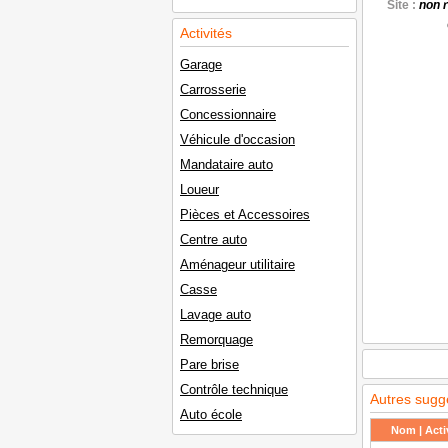
Site :
non 
Activités
Garage
Carrosserie
Concessionnaire
Véhicule d'occasion
Mandataire auto
Loueur
Pièces et Accessoires
Centre auto
Aménageur utilitaire
Casse
Lavage auto
Remorquage
Pare brise
Contrôle technique
Autres sugg
Auto école
Nom | Activ