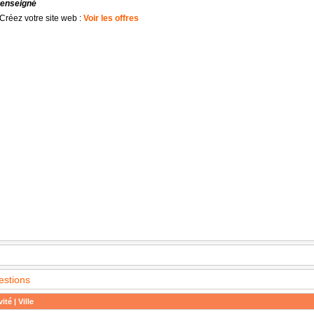
renseigné
Créez votre site web :
Voir les offres
estions
ité | Ville