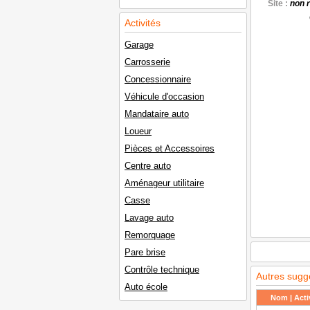
Site :
non 
Activités
Garage
Carrosserie
Concessionnaire
Véhicule d'occasion
Mandataire auto
Loueur
Pièces et Accessoires
Centre auto
Aménageur utilitaire
Casse
Lavage auto
Remorquage
Pare brise
Contrôle technique
Autres sugg
Auto école
Nom | Activ