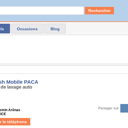
Rechercher
ls
Occasions
Blog
sh Mobile PACA
 de lavage auto
Partager sur
hemin Arènas
NICE
r le téléphone