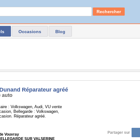
Rechercher
ls
Occasions
Blog
Dunand Réparateur agréé
 auto
aire : Volkswagen, Audi, VU vente
casion, Bellegarde : Volkswagen,
casion. Réparateur agréé.
Partager sur
 de Vouvray
 BELLEGARDE SUR VALSERINE