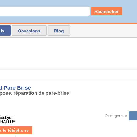
Rechercher
ls
Occasions
Blog
l Pare Brise
pose, réparation de pare-brise
Partager sur
ute Lyon
 CHALLUY
r le téléphone