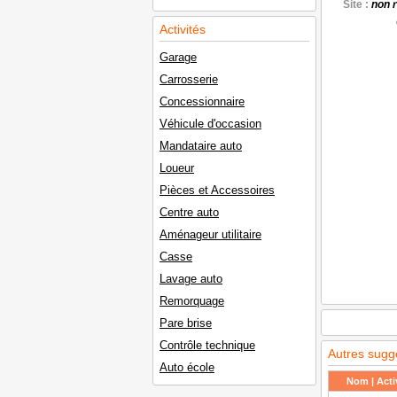
Site :
non 
Activités
Garage
Carrosserie
Concessionnaire
Véhicule d'occasion
Mandataire auto
Loueur
Pièces et Accessoires
Centre auto
Aménageur utilitaire
Casse
Lavage auto
Remorquage
Pare brise
Contrôle technique
Autres sugg
Auto école
Nom | Activ