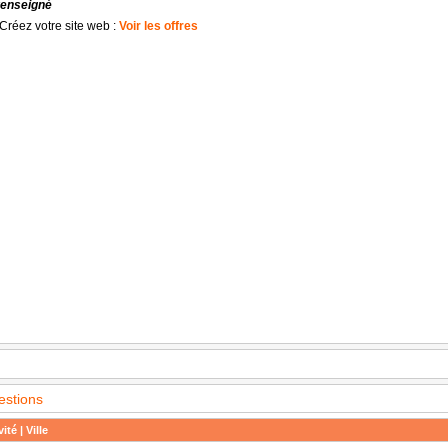
renseigné
Créez votre site web :
Voir les offres
estions
ité | Ville