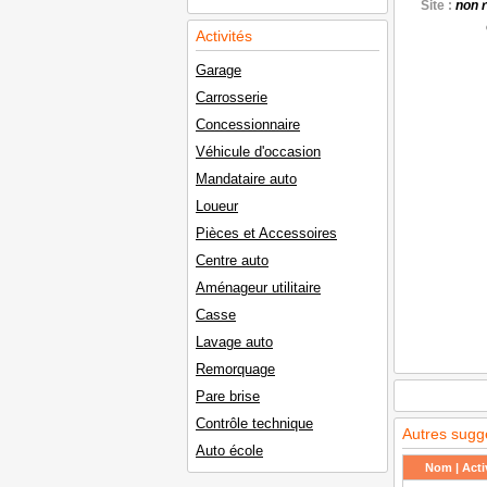
Site :
non 
Activités
Garage
Carrosserie
Concessionnaire
Véhicule d'occasion
Mandataire auto
Loueur
Pièces et Accessoires
Centre auto
Aménageur utilitaire
Casse
Lavage auto
Remorquage
Pare brise
Contrôle technique
Autres sugg
Auto école
Nom | Activ