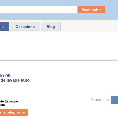
Rechercher
ls
Occasions
Blog
to 09
 de lavage auto
Partager sur
ute Espagne
FOIX
r le téléphone