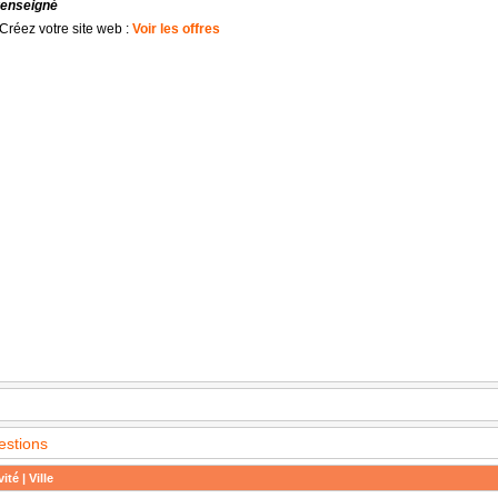
renseigné
Créez votre site web :
Voir les offres
estions
ité | Ville