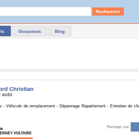
Rechercher
ls
Occasions
Blog
ord Christian
 auto
ie - Véhicule de remplacement - Dépannage Rapatriement - Entretien de cli
Partager sur
ie
 FERNEY VOLTAIRE