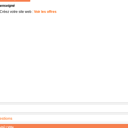
renseigné
Créez votre site web :
Voir les offres
estions
ité | Ville