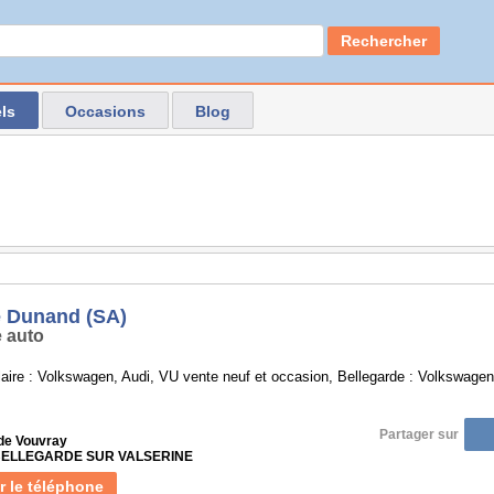
Rechercher
ls
Occasions
Blog
 Dunand (SA)
 auto
aire : Volkswagen, Audi, VU vente neuf et occasion, Bellegarde : Volkswage
Partager sur
 de Vouvray
 BELLEGARDE SUR VALSERINE
r le téléphone