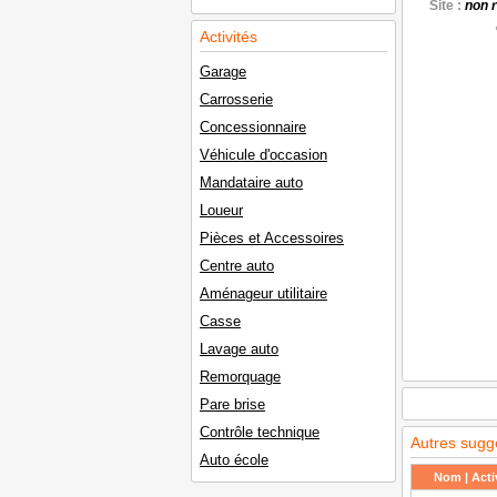
Site :
non 
Activités
Garage
Carrosserie
Concessionnaire
Véhicule d'occasion
Mandataire auto
Loueur
Pièces et Accessoires
Centre auto
Aménageur utilitaire
Casse
Lavage auto
Remorquage
Pare brise
Contrôle technique
Autres sugg
Auto école
Nom | Activ