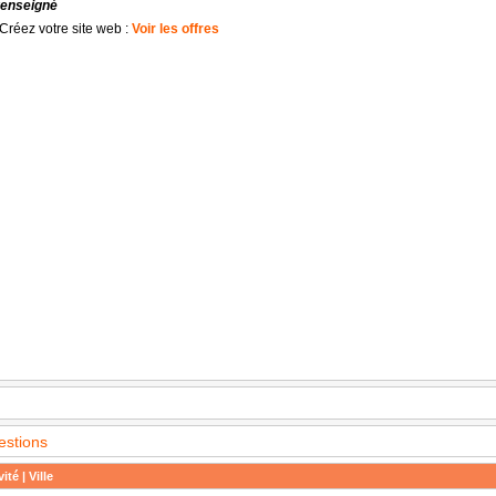
renseigné
Créez votre site web :
Voir les offres
estions
ité | Ville