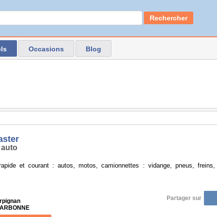
Rechercher
ls
Occasions
Blog
ster
 auto
 rapide et courant : autos, motos, camionnettes : vidange, pneus, freins, 
Partager sur
rpignan
 NARBONNE