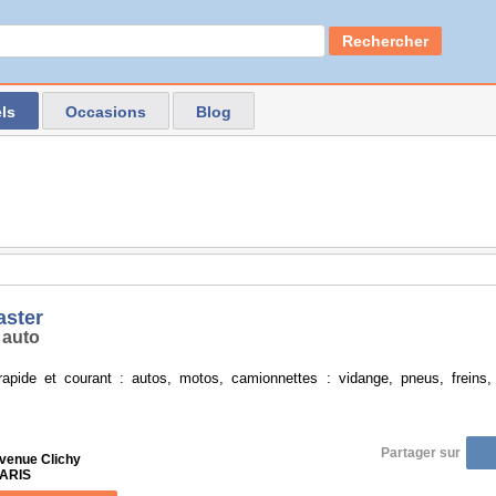
Rechercher
ls
Occasions
Blog
ster
 auto
 rapide et courant : autos, motos, camionnettes : vidange, pneus, freins, 
Partager sur
avenue Clichy
PARIS