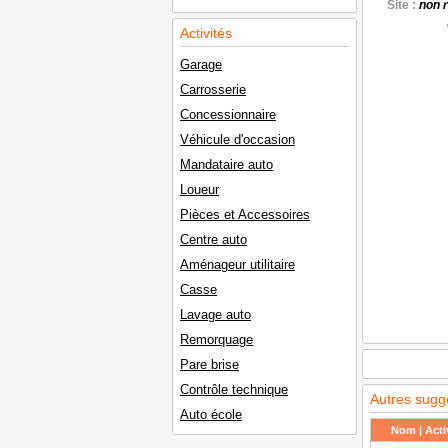
Site :
non 
Activités
Garage
Carrosserie
Concessionnaire
Véhicule d'occasion
Mandataire auto
Loueur
Pièces et Accessoires
Centre auto
Aménageur utilitaire
Casse
Lavage auto
Remorquage
Pare brise
Contrôle technique
Autres sugg
Auto école
Nom | Activ