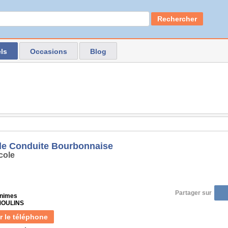
Rechercher
ls
Occasions
Blog
de Conduite Bourbonnaise
cole
Partager sur
inimes
 MOULINS
r le téléphone