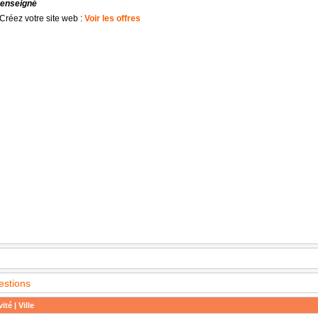
renseigné
Créez votre site web :
Voir les offres
estions
ité | Ville