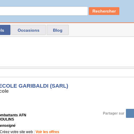
Rechercher
ls
Occasions
Blog
ECOLE GARIBALDI (SARL)
cole
Partager sur
ombattants AFN
 MOULINS
renseigné
Créez votre site web :
Voir les offres