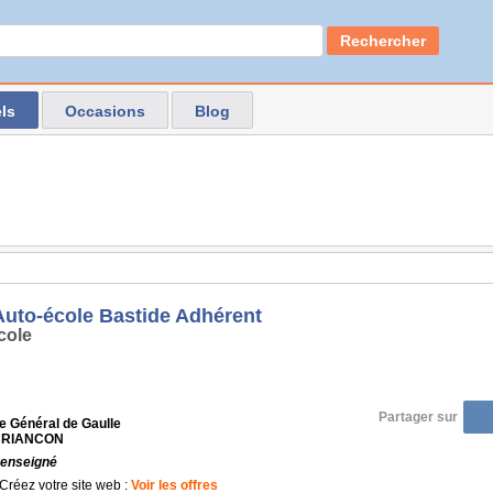
Rechercher
ls
Occasions
Blog
 Auto-école Bastide Adhérent
cole
Partager sur
e Général de Gaulle
 BRIANCON
renseigné
Créez votre site web :
Voir les offres