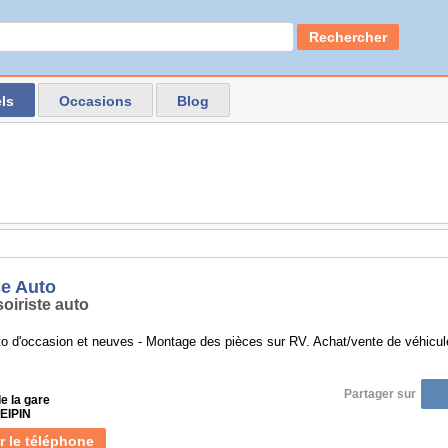
Rechercher
ls
Occasions
Blog
e Auto
oiriste auto
o d'occasion et neuves - Montage des pièces sur RV. Achat/vente de véhicu
Partager sur
e la gare
PEIPIN
r le téléphone