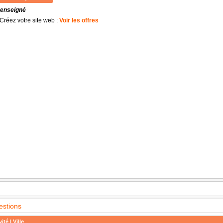
renseigné
Créez votre site web :
Voir les offres
estions
ité | Ville