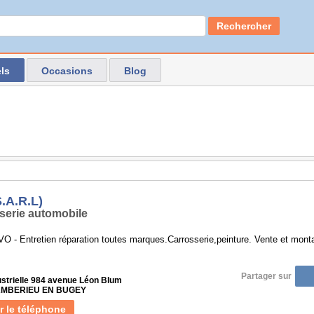
Rechercher
ls
Occasions
Blog
.A.R.L)
serie automobile
O - Entretien réparation toutes marques.Carrosserie,peinture. Vente et mont
Partager sur
ustrielle 984 avenue Léon Blum
 AMBERIEU EN BUGEY
r le téléphone