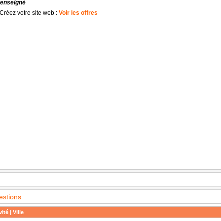
renseigné
Créez votre site web :
Voir les offres
estions
ité | Ville