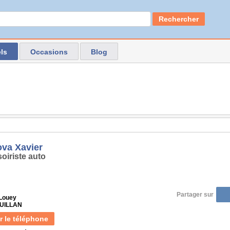
Rechercher
ls
Occasions
Blog
va Xavier
oiriste auto
Partager sur
 Louey
JUILLAN
r le téléphone