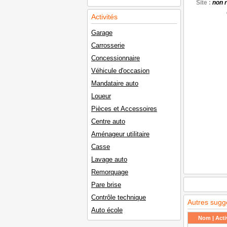
Site :
non 
Activités
Garage
Carrosserie
Concessionnaire
Véhicule d'occasion
Mandataire auto
Loueur
Pièces et Accessoires
Centre auto
Aménageur utilitaire
Casse
Lavage auto
Remorquage
Pare brise
Contrôle technique
Autres sugg
Auto école
Nom | Activ