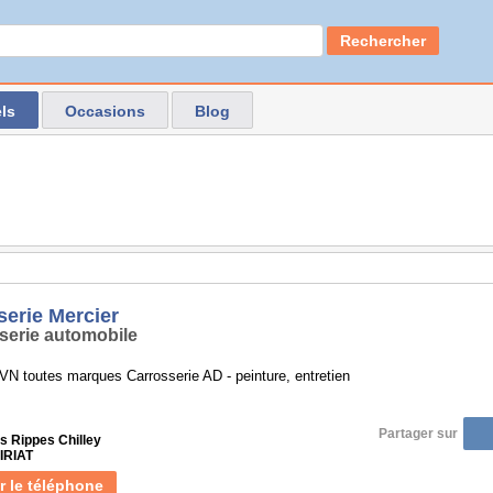
Rechercher
ls
Occasions
Blog
serie Mercier
serie automobile
N toutes marques Carrosserie AD - peinture, entretien
Partager sur
s Rippes Chilley
VIRIAT
r le téléphone