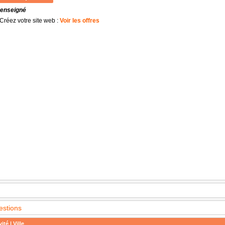
renseigné
Créez votre site web :
Voir les offres
estions
ité | Ville