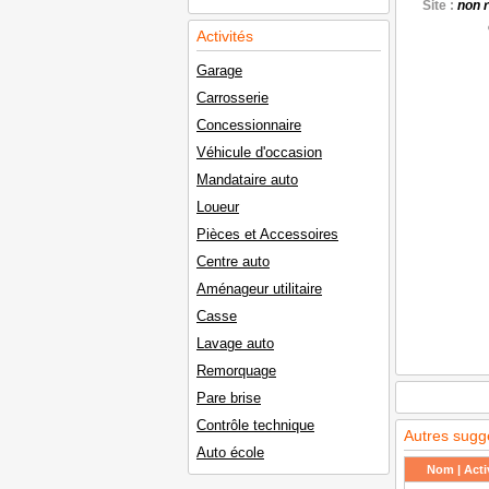
Site :
non 
Activités
Garage
Carrosserie
Concessionnaire
Véhicule d'occasion
Mandataire auto
Loueur
Pièces et Accessoires
Centre auto
Aménageur utilitaire
Casse
Lavage auto
Remorquage
Pare brise
Contrôle technique
Autres sugg
Auto école
Nom | Activ