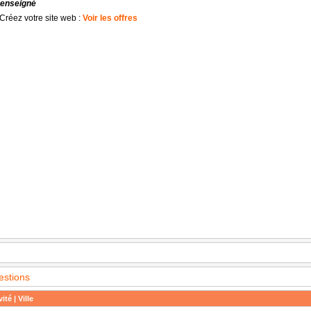
renseigné
Créez votre site web :
Voir les offres
estions
ité | Ville