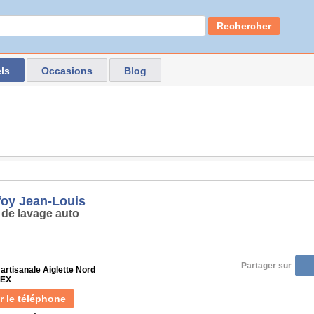
Rechercher
ls
Occasions
Blog
oy Jean-Louis
 de lavage auto
Partager sur
artisanale Aiglette Nord
GEX
r le téléphone