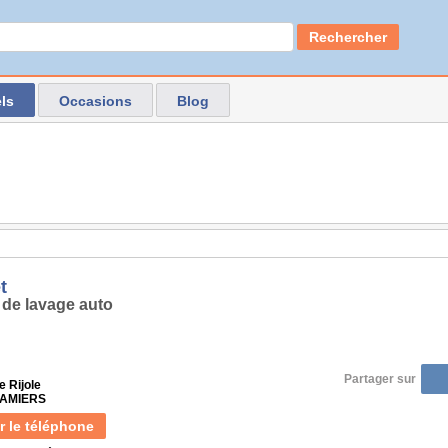
Rechercher
ls
Occasions
Blog
t
 de lavage auto
Partager sur
 Rijole
PAMIERS
r le téléphone