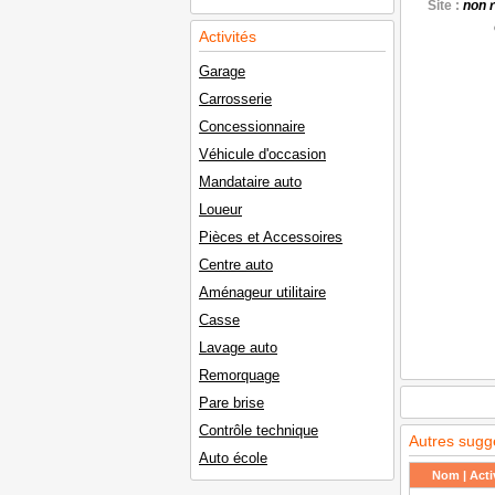
Site :
non 
Activités
Garage
Carrosserie
Concessionnaire
Véhicule d'occasion
Mandataire auto
Loueur
Pièces et Accessoires
Centre auto
Aménageur utilitaire
Casse
Lavage auto
Remorquage
Pare brise
Contrôle technique
Autres sugg
Auto école
Nom | Activ