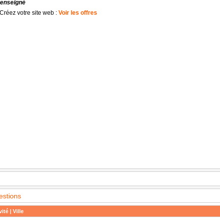
renseigné
Créez votre site web :
Voir les offres
estions
ité | Ville