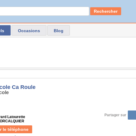
Rechercher
ls
Occasions
Blog
cole Ca Roule
cole
Partager sur
vard Latourette
 FORCALQUIER
r le téléphone