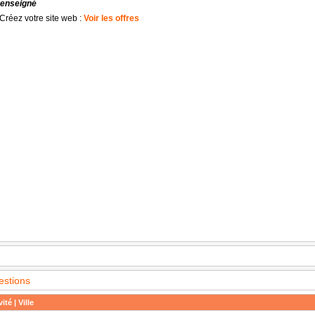
renseigné
Créez votre site web :
Voir les offres
estions
ité | Ville