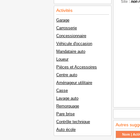
Site :
non 
Activités
Garage
Carrosserie
Concessionnaire
Véhicule d'occasion
Mandataire auto
Loueur
Pièces et Accessoires
Centre auto
Aménageur utilitaire
Casse
Lavage auto
Remorquage
Pare brise
Contrôle technique
Autres sugg
Auto école
Nom | Activ