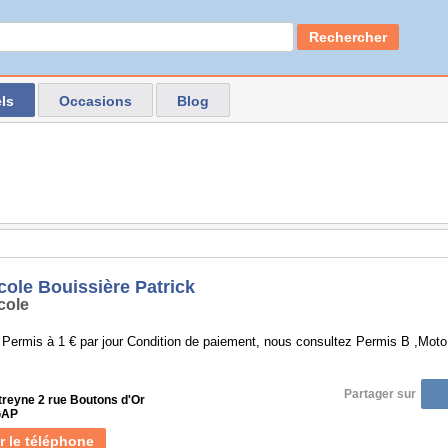
Rechercher
ls
Occasions
Blog
cole Bouissière Patrick
cole
 Permis à 1 € par jour Condition de paiement, nous consultez Permis B ,Mot
Partager sur
treyne 2 rue Boutons d'Or
GAP
r le téléphone