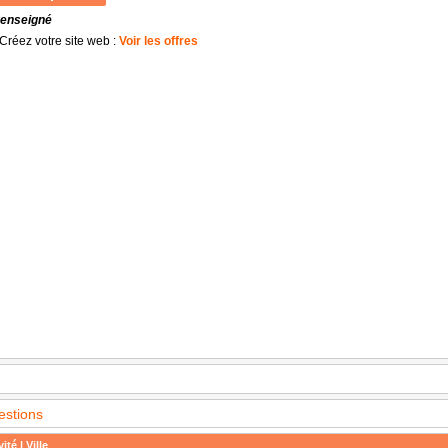
renseigné
Créez votre site web :
Voir les offres
estions
ité | Ville