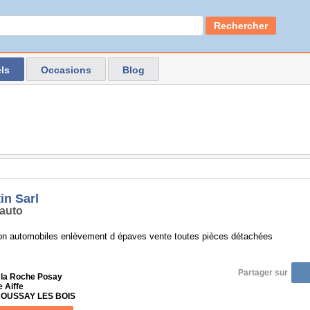
Rechercher
ls
Occasions
Blog
in Sarl
auto
ion automobiles enlèvement d épaves vente toutes pièces détachées
Partager sur
 la Roche Posay
 Aiffe
 COUSSAY LES BOIS