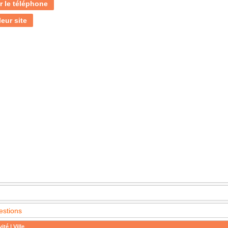
r le téléphone
leur site
estions
ité | Ville