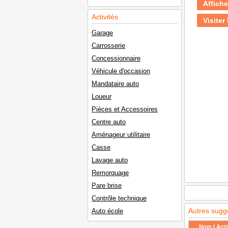
Affiche
Activités
Visiter 
Garage
Carrosserie
Concessionnaire
Véhicule d'occasion
Mandataire auto
Loueur
Pièces et Accessoires
Centre auto
Aménageur utilitaire
Casse
Lavage auto
Remorquage
Pare brise
Contrôle technique
Autres sugg
Auto école
Nom | Activ