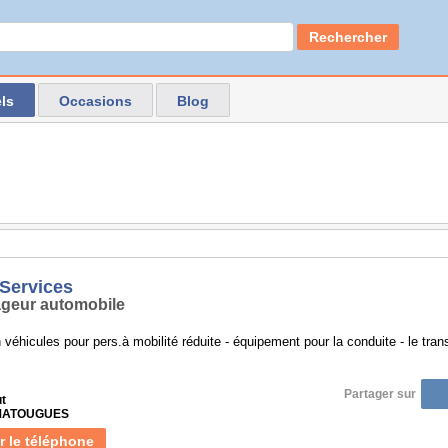
Rechercher
ls
Occasions
Blog
 Services
geur automobile
 véhicules pour pers.à mobilité réduite - équipement pour la conduite - le transp
Partager sur
ut
 MATOUGUES
r le téléphone