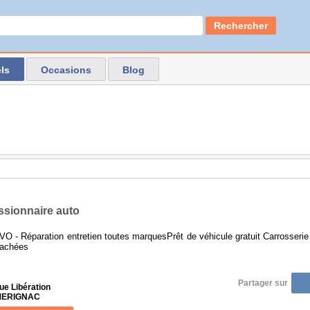
Rechercher
ls
Occasions
Blog
sionnaire auto
O - Réparation entretien toutes marquesPrêt de véhicule gratuit Carrosserie p
tachées
Partager sur
ue Libération
 MERIGNAC