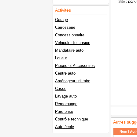
Site :
non 
Activités
Garage
Carrosserie
Concessionnaire
Véhicule d'occasion
Mandataire auto
Loueur
Pièces et Accessoires
Centre auto
Aménageur utilitaire
Casse
Lavage auto
Remorquage
Pare brise
Contrôle technique
Autres sugg
Auto école
Nom | Activ