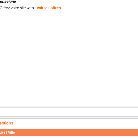
renseigné
Créez votre site web :
Voir les offres
estions
ité | Ville