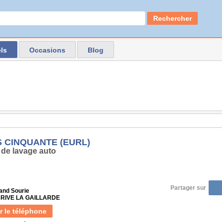
Rechercher
ls
Occasions
Blog
S CINQUANTE (EURL)
 de lavage auto
Partager sur
nd Sourie
 BRIVE LA GAILLARDE
r le téléphone