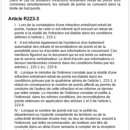
Dans le cas où plusieurs infractions entraînant retrait de points sont
commises simultanément, les retraits de points se cumulent dans la
limite de huit points.
Article R223-3
I. - Lors de la constatation d'une infraction entraînant retrait de
points, l'auteur de celle-ci est informé qu'il encourt un retrait de
points si la réalité de l'infraction est établie dans les conditions
définies à l'article L. 223-1.
II. - Il est informé également de l'existence d'un traitement
automatisé des retraits et reconstitutions de points et de la
possibilité pour lui d'accéder aux informations le concernant. Ces
mentions figurent sur le document qui lui est remis ou adressé
par le service verbalisateur. Le droit d'accès aux informations ci-
dessus mentionnées s'exerce dans les conditions fixées par les
articles L. 225-1 à L. 225-9.
III. - Lorsque le ministre de l'intérieur constate que la réalité d'une
infraction entraînant retrait de points est établie dans les
conditions prévues par le quatrième alinéa de l'article L. 223-1, il
réduit en conséquence le nombre de points affecté au permis de
conduire de l'auteur de cette infraction et en informe ce dernier
par lettre simple. Le ministre de l'intérieur constate et notifie à
l'intéressé, dans les mêmes conditions, les reconstitutions de
points obtenues en application des alinéas 1 et 3 de l'article L.
223-6.
IV. - Lorsque le nombre de points est nul, le préfet du
département ou l'autorité compétente du territoire ou de la
collectivité territoriale d'outre-mer, du lieu de résidence, enjoint à
l'intéressé, par lettre recommandée, de restituer son titre de
conduite dans un délai d'une semaine à compter de la réception