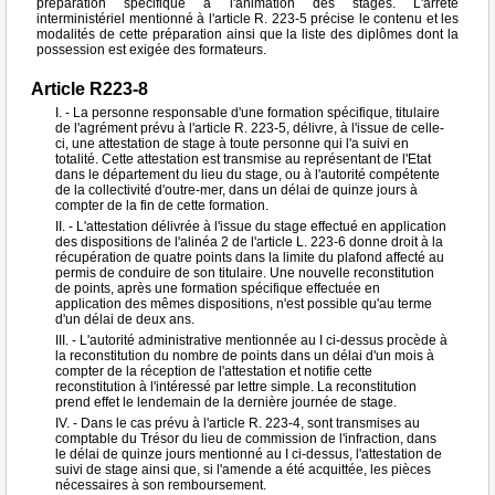
préparation spécifique à l'animation des stages. L'arrêté
interministériel mentionné à l'article R. 223-5 précise le contenu et les
modalités de cette préparation ainsi que la liste des diplômes dont la
possession est exigée des formateurs.
Article R223-8
I. - La personne responsable d'une formation spécifique, titulaire
de l'agrément prévu à l'article R. 223-5, délivre, à l'issue de celle-
ci, une attestation de stage à toute personne qui l'a suivi en
totalité. Cette attestation est transmise au représentant de l'Etat
dans le département du lieu du stage, ou à l'autorité compétente
de la collectivité d'outre-mer, dans un délai de quinze jours à
compter de la fin de cette formation.
II. - L'attestation délivrée à l'issue du stage effectué en application
des dispositions de l'alinéa 2 de l'article L. 223-6 donne droit à la
récupération de quatre points dans la limite du plafond affecté au
permis de conduire de son titulaire. Une nouvelle reconstitution
de points, après une formation spécifique effectuée en
application des mêmes dispositions, n'est possible qu'au terme
d'un délai de deux ans.
III. - L'autorité administrative mentionnée au I ci-dessus procède à
la reconstitution du nombre de points dans un délai d'un mois à
compter de la réception de l'attestation et notifie cette
reconstitution à l'intéressé par lettre simple. La reconstitution
prend effet le lendemain de la dernière journée de stage.
IV. - Dans le cas prévu à l'article R. 223-4, sont transmises au
comptable du Trésor du lieu de commission de l'infraction, dans
le délai de quinze jours mentionné au I ci-dessus, l'attestation de
suivi de stage ainsi que, si l'amende a été acquittée, les pièces
nécessaires à son remboursement.