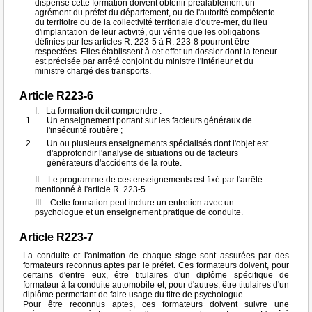
dispense cette formation doivent obtenir préalablement un
agrément du préfet du département, ou de l'autorité compétente
du territoire ou de la collectivité territoriale d'outre-mer, du lieu
d'implantation de leur activité, qui vérifie que les obligations
définies par les articles R. 223-5 à R. 223-8 pourront être
respectées. Elles établissent à cet effet un dossier dont la teneur
est précisée par arrêté conjoint du ministre l'intérieur et du
ministre chargé des transports.
Article R223-6
I. - La formation doit comprendre :
Un enseignement portant sur les facteurs généraux de
l'insécurité routière ;
Un ou plusieurs enseignements spécialisés dont l'objet est
d'approfondir l'analyse de situations ou de facteurs
générateurs d'accidents de la route.
II. - Le programme de ces enseignements est fixé par l'arrêté
mentionné à l'article R. 223-5.
III. - Cette formation peut inclure un entretien avec un
psychologue et un enseignement pratique de conduite.
Article R223-7
La conduite et l'animation de chaque stage sont assurées par des
formateurs reconnus aptes par le préfet. Ces formateurs doivent, pour
certains d'entre eux, être titulaires d'un diplôme spécifique de
formateur à la conduite automobile et, pour d'autres, être titulaires d'un
diplôme permettant de faire usage du titre de psychologue.
Pour être reconnus aptes, ces formateurs doivent suivre une