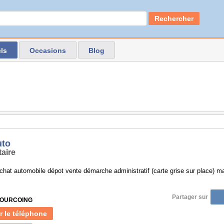
Rechercher
ls
Occasions
Blog
uto
aire
chat automobile dépot vente démarche administratif (carte grise sur place) m
Partager sur
 TOURCOING
r le téléphone