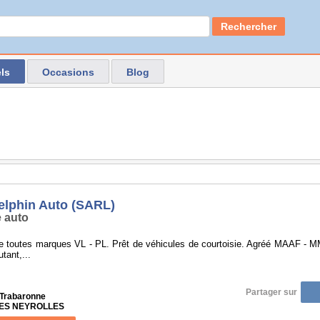
Rechercher
ls
Occasions
Blog
elphin Auto (SARL)
 auto
e toutes marques VL - PL. Prêt de véhicules de courtoisie. Agréé MAAF - MMA
tant,...
Partager sur
Trabaronne
 LES NEYROLLES