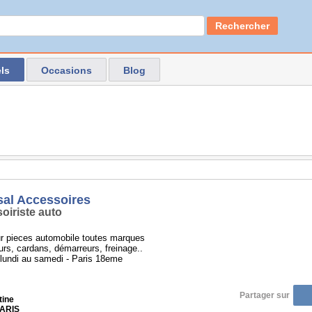
Rechercher
ls
Occasions
Blog
sal Accessoires
oiriste auto
ur pieces automobile toutes marques
rs, cardans, démarreurs, freinage..
lundi au samedi - Paris 18eme
Partager sur
tine
PARIS