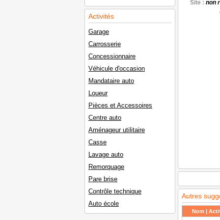
Site :
non 
Activités
Garage
Carrosserie
Concessionnaire
Véhicule d'occasion
Mandataire auto
Loueur
Pièces et Accessoires
Centre auto
Aménageur utilitaire
Casse
Lavage auto
Remorquage
Pare brise
Contrôle technique
Autres sugg
Auto école
Nom | Activ