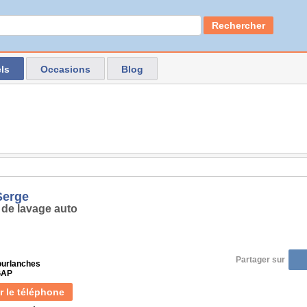
Rechercher
ls
Occasions
Blog
Serge
 de lavage auto
Partager sur
ourlanches
GAP
r le téléphone