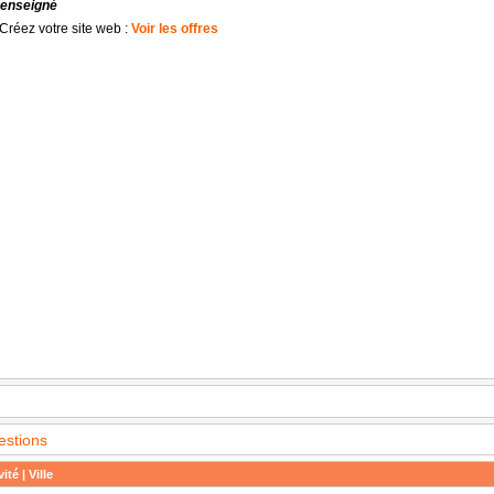
renseigné
Créez votre site web :
Voir les offres
estions
ité | Ville