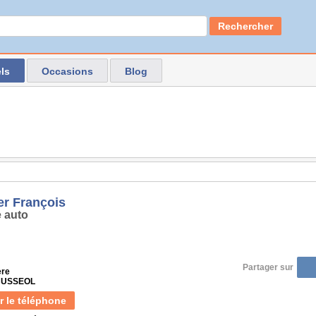
Rechercher
ls
Occasions
Blog
er François
 auto
Partager sur
ère
 BUSSEOL
r le téléphone