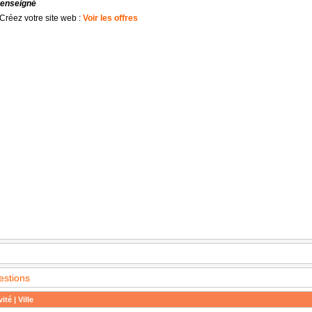
renseigné
Créez votre site web :
Voir les offres
estions
ité | Ville