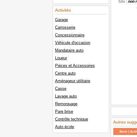
Site :
non 
Activités
Garage
Carrosserie
Concessionnaire
Véhicule d'occasion
Mandataire auto
Loueur
Pièces et Accessoires
Centre auto
Aménageur utilitaire
Casse
Lavage auto
Remorquage
Pare brise
Contrôle technique
Autres sugg
Auto école
Nom | Activ