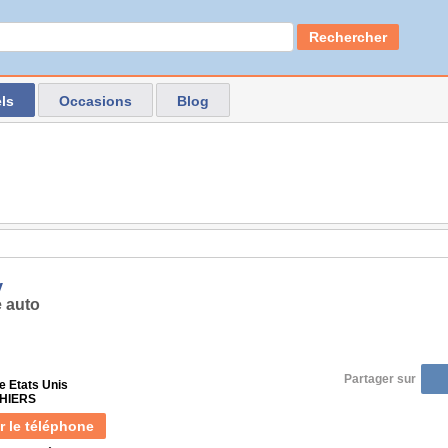
Rechercher
ls
Occasions
Blog
y
 auto
Partager sur
e Etats Unis
THIERS
r le téléphone