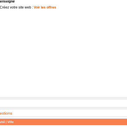
renseigné
Créez votre site web :
Voir les offres
estions
ité | Ville