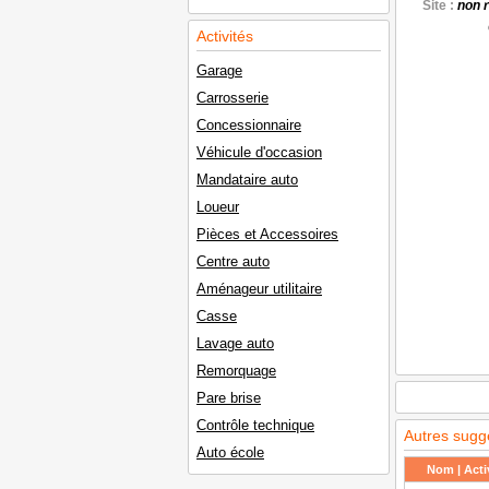
Site :
non 
Activités
Garage
Carrosserie
Concessionnaire
Véhicule d'occasion
Mandataire auto
Loueur
Pièces et Accessoires
Centre auto
Aménageur utilitaire
Casse
Lavage auto
Remorquage
Pare brise
Contrôle technique
Autres sugg
Auto école
Nom | Activ