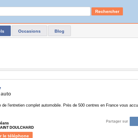
Rechercher
ls
Occasions
Blog
y
 auto
e de l'entretien complet automobile. Près de 500 centres en France vous accuei
Partager sur
léans
 SAINT DOULCHARD
r le téléphone