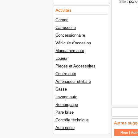
Site :
non 
Activités
Garage
Carrosserie
Concessionnaire
Véhicule d'occasion
Mandataire auto
Loueur
Pièces et Accessoires
Centre auto
Aménageur utilitaire
Casse
Lavage auto
Remorquage
Pare brise
Contrôle technique
Autres sugg
Auto école
Nom | Activ