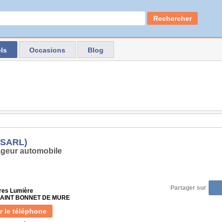
Rechercher
ls
Occasions
Blog
(SARL)
geur automobile
Partager sur
ères Lumière
 SAINT BONNET DE MURE
r le téléphone