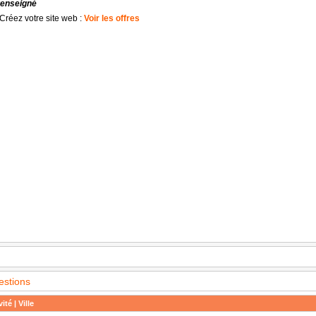
renseigné
Créez votre site web :
Voir les offres
estions
ité | Ville