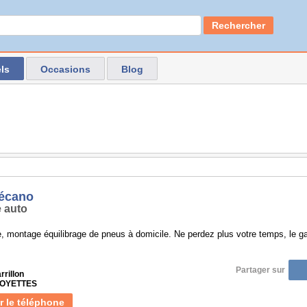
Rechercher
ls
Occasions
Blog
écano
 auto
 montage équilibrage de pneus à domicile. Ne perdez plus votre temps, le g
Partager sur
rrillon
 LOYETTES
r le téléphone