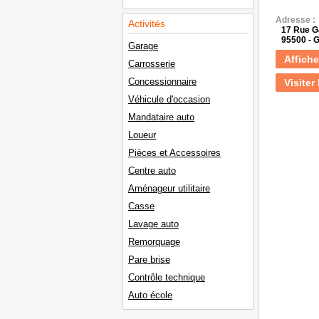
Adresse :
Activités
17 Rue G
95500 -
Garage
Affiche
Carrosserie
Concessionnaire
Visiter 
Véhicule d'occasion
Mandataire auto
Loueur
Pièces et Accessoires
Centre auto
Aménageur utilitaire
Casse
Lavage auto
Remorquage
Pare brise
Contrôle technique
Auto école