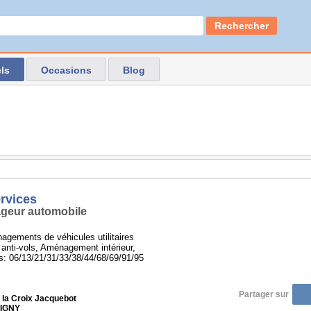
Rechercher
ls
Occasions
Blog
ervices
geur automobile
gements de véhicules utilitaires
 anti-vols, Aménagement intérieur,
: 06/13/21/31/33/38/44/68/69/91/95
Partager sur
 la Croix Jacquebot
VIGNY