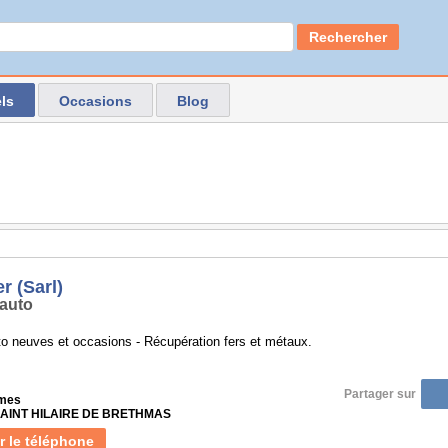
Rechercher
ls
Occasions
Blog
r (Sarl)
auto
o neuves et occasions - Récupération fers et métaux.
Partager sur
îmes
 SAINT HILAIRE DE BRETHMAS
r le téléphone