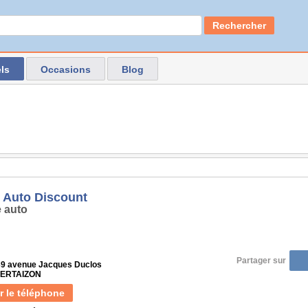
Rechercher
ls
Occasions
Blog
 Auto Discount
 auto
Partager sur
39 avenue Jacques Duclos
 VERTAIZON
r le téléphone