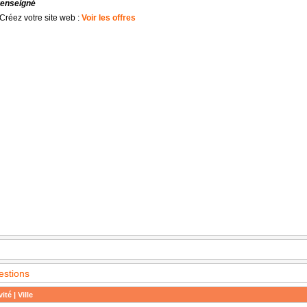
renseigné
Créez votre site web :
Voir les offres
estions
ité | Ville