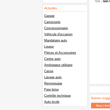
Site :
non 
Activités
Garage
Carrosserie
Concessionnaire
Véhicule d'occasion
Mandataire auto
Loueur
Pièces et Accessoires
Centre auto
Aménageur utilitaire
Casse
Lavage auto
Remorquage
Pare brise
Contrôle technique
Autres sugg
Auto école
Nom | Activ