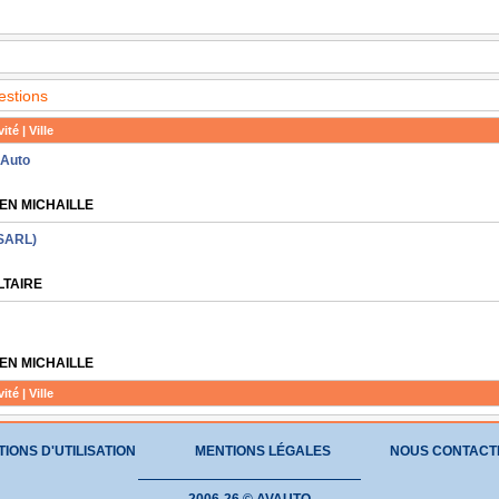
estions
ité | Ville
 Auto
EN MICHAILLE
(SARL)
LTAIRE
EN MICHAILLE
ité | Ville
IONS D'UTILISATION
MENTIONS LÉGALES
NOUS CONTACT