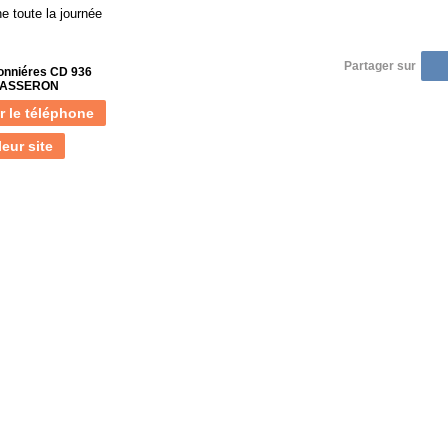
e toute la journée
Partager sur
onniéres CD 936
 JASSERON
r le téléphone
leur site