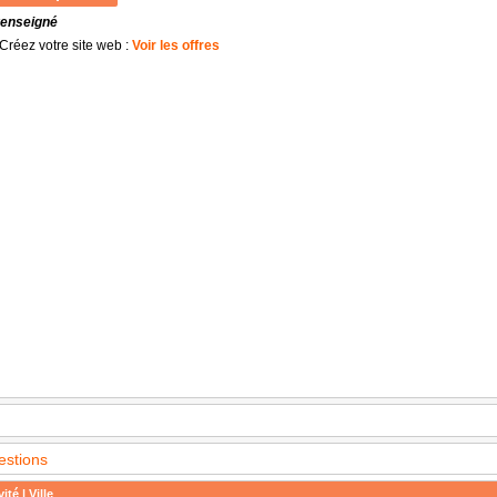
renseigné
Créez votre site web :
Voir les offres
estions
ité | Ville