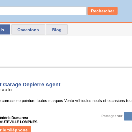
Rechercher
ls
Occasions
Blog
t Garage Depierre Agent
 auto
 carrosserie peinture toutes marques Vente véhicules neufs et occasions to
Partager sur
rédéric Dumarest
 HAUTEVILLE LOMPNES
r le téléphone