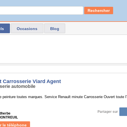
Rechercher
ls
Occasions
Blog
t Carrosserie Viard Agent
serie automobile
e peinture toutes marques. Service Renault minute Carrosserie Ouvert toute l
Partager sur
idherbe
 MONTREUIL
r le téléphone