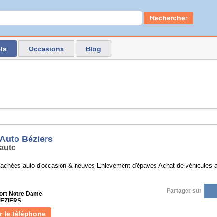
Rechercher
ls
Occasions
Blog
 Auto Béziers
auto
tachées auto d'occasion & neuves Enlèvement d'épaves Achat de véhicules a
Partager sur
Port Notre Dame
BEZIERS
r le téléphone