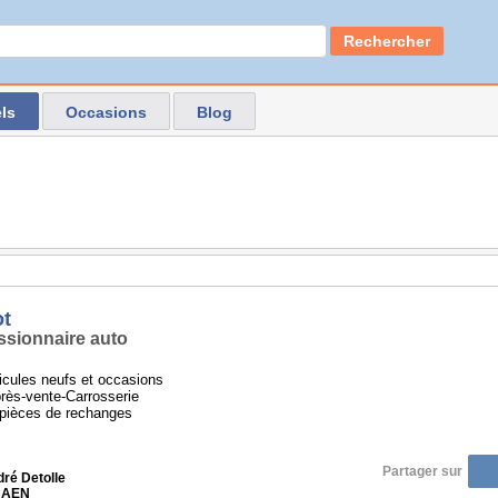
Rechercher
ls
Occasions
Blog
t
sionnaire auto
icules neufs et occasions
rès-vente-Carrosserie
pièces de rechanges
Partager sur
dré Detolle
 CAEN