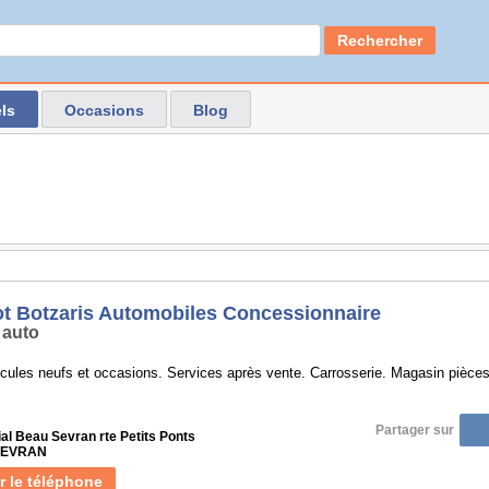
Rechercher
ls
Occasions
Blog
t Botzaris Automobiles Concessionnaire
 auto
cules neufs et occasions. Services après vente. Carrosserie. Magasin pièce
Partager sur
al Beau Sevran rte Petits Ponts
 SEVRAN
r le téléphone