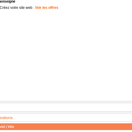
renseigné
Créez votre site web :
Voir les offres
estions
ité | Ville