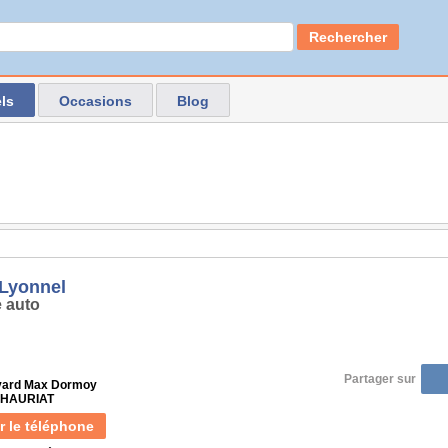
Rechercher
ls
Occasions
Blog
 Lyonnel
 auto
Partager sur
vard Max Dormoy
 CHAURIAT
r le téléphone