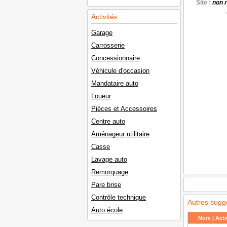
Site :
non 
Activités
Garage
Carrosserie
Concessionnaire
Véhicule d'occasion
Mandataire auto
Loueur
Pièces et Accessoires
Centre auto
Aménageur utilitaire
Casse
Lavage auto
Remorquage
Pare brise
Contrôle technique
Autres sugg
Auto école
Nom | Activ