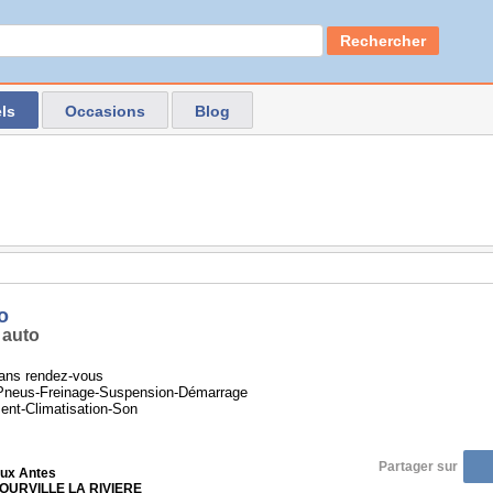
Rechercher
ls
Occasions
Blog
o
 auto
ans rendez-vous
-Pneus-Freinage-Suspension-Démarrage
nt-Climatisation-Son
Partager sur
aux Antes
TOURVILLE LA RIVIERE