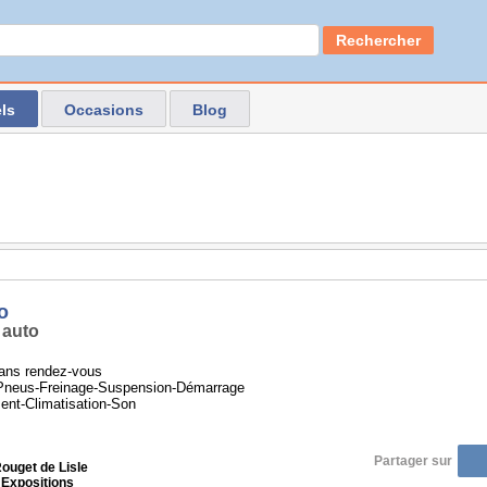
Rechercher
ls
Occasions
Blog
o
 auto
ans rendez-vous
-Pneus-Freinage-Suspension-Démarrage
nt-Climatisation-Son
Partager sur
ouget de Lisle
 Expositions