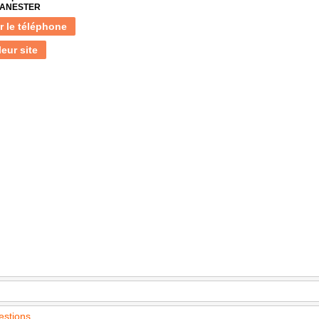
 LANESTER
r le téléphone
leur site
estions