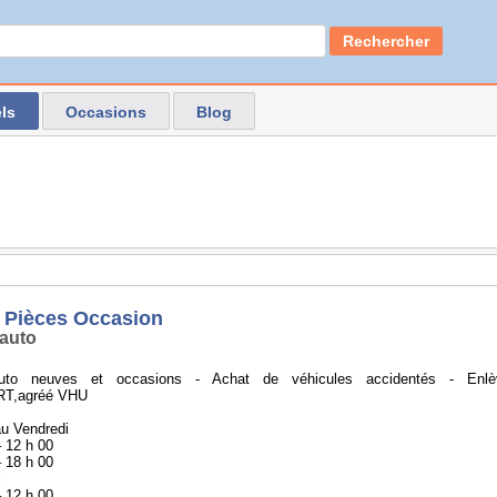
Rechercher
ls
Occasions
Blog
 Pièces Occasion
auto
uto neuves et occasions - Achat de véhicules accidentés - Enlève
T,agréé VHU
au Vendredi
– 12 h 00
– 18 h 00
i
– 12 h 00