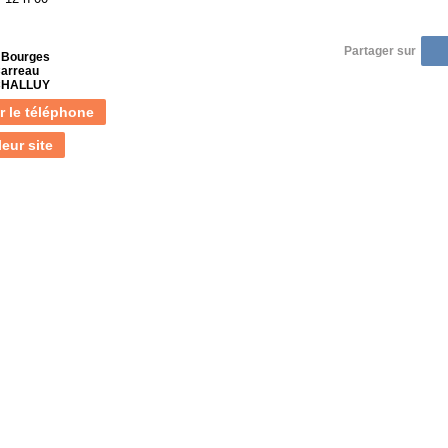
Partager sur
 Bourges
Carreau
 CHALLUY
r le téléphone
leur site