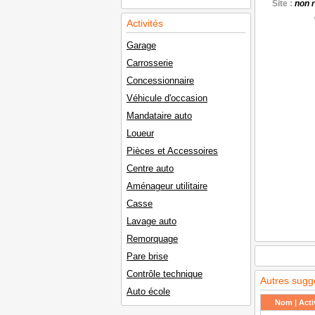
Site :
non 
Activités
Garage
Carrosserie
Concessionnaire
Véhicule d'occasion
Mandataire auto
Loueur
Pièces et Accessoires
Centre auto
Aménageur utilitaire
Casse
Lavage auto
Remorquage
Pare brise
Contrôle technique
Autres sugg
Auto école
Nom | Activ