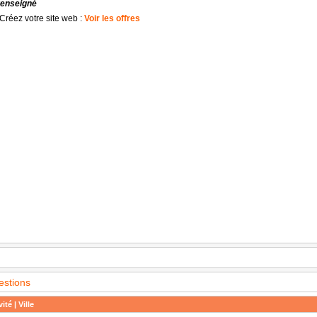
renseigné
Créez votre site web :
Voir les offres
estions
ité | Ville