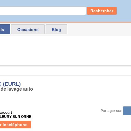
Rechercher
ls
Occasions
Blog
C (EURL)
 de lavage auto
Partager sur
arcourt
 FLEURY SUR ORNE
r le téléphone